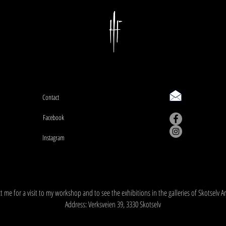
Harriet», ja da ble jeg
Contact
Facebook
Instagram
Workshop address: Verksveien 39, 3330 Skotselv
 me for a visit to my workshop and to see the exhibitions in the galleries of Skotselv A
Address: Verksveien 39, 3330 Skotselv