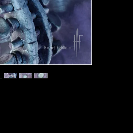
Historien bak Tjø
På en av øvingene i K
spelemannen Hans Eri
Jon Tjønn som var onk
vakker. Hauk var fel
hadde prøvd å kjøpe de
Hans Erik vil ikke sel
lånte meg den nydeli
Hauk Buen var en nær
meg ta bilder av flere
Om å holde ei fel
Musikere får et sterkt
Det (for en ikke-spel
hardingfele, er nærm
få holde en kjæreste. 
Knut, stilte jeg med n
livredd for å gjøre no
røre dem. Litt etter li
andektig ut. Når han t